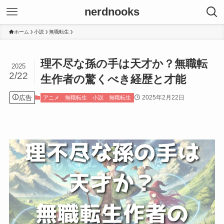
nerdnooks
ホーム
小説
無職転生
理不尽な孫の手は天才か？無職転
2025
2/22
生作者の驚くべき経歴と才能
広告
2025年2月22日
アニメ
無職転生
小説
無職転生