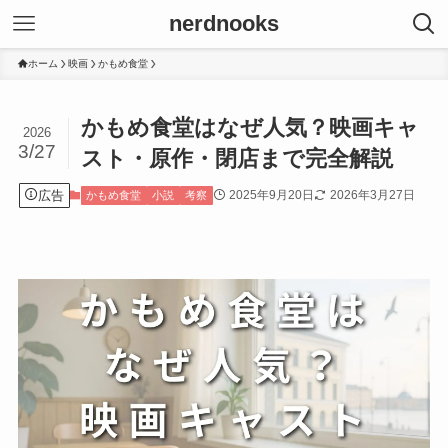
nerdnooks
ホーム
映画
かもめ食堂
かもめ食堂はなぜ人気？映画キャ
2026
3/27
スト・原作・閉店まで完全解説
広告
2025年9月20日
2026年3月27日
かもめ食堂
小説
考察