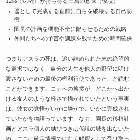
12歳での死亡が持ち得る三層の意味（仮説）
器として完成する直前に自らを破壊する自己防
衛
園長の計画を機能不全に陥らせるための戦略
仲間たちへの予言や訓練を残すための時間確保
つまりアスラの死は、追い詰められた末の絶望的
な選択ではなく、自分の人生を他人の野望に明け
渡さないための最後の権利行使であった、と読む
ことができます。コナへの挨拶が、どこかへ出か
ける友人のような軽さで描かれていたという事実
は、彼女の覚悟がいかに静かで、いかに完成され
ていたかを物語っています。なお、園長の移植計
画とアスラ個人の結びつきは仮説の域を出ないた
め、ここは確定情報ではなく解釈として受け取っ