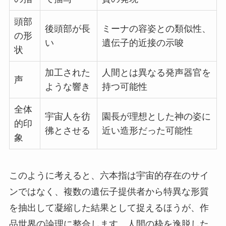
頭部
後頭部が長
ミーナの容姿との類似性、
の形
い
遺伝子的近接の示唆
状
加工された
人間とは異なる発声器官を
声
ような響き
持つ可能性
全体
宇宙人を彷
園長が理想とした神の姿に
的印
彿とさせる
近い造形だった可能性
象
このように考えると、六本指は宇宙的存在のサイ
ンではなく、複数の遺伝子提供者から特異な形質
を抽出して凝縮した結果として捉えるほうが、作
品世界の論理に整合します。
人間の枠を逸脱した