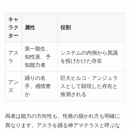
キャ
ラク
属性
役割
ター
第一期生、
アス
システムの内側から異議
知性派、予
ラ
を投げかけた存在
知能力者
踊りの名
巨大ヒルコ・アンジュラ
アン
手、感情豊
スとして顕現した存在と
ズ
か
推測される
両者は能力の方向性も、性格の描かれ方も明確に
異なります。アスラを踊る神アマテラスと呼ぶな