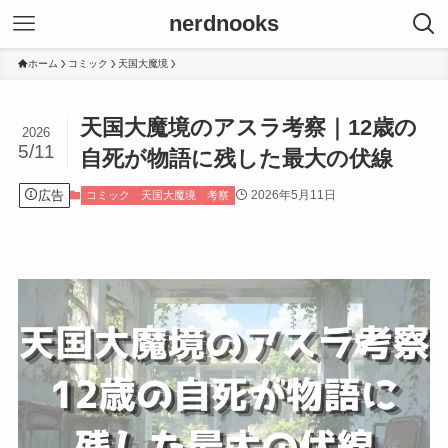
nerdnooks
ホーム
コミック
天国大魔境
天国大魔境のアスラ考察｜12歳の
2026
5/11
自死が物語に残した最大の伏線
広告
2026年5月11日
コミック
天国大魔境
考察