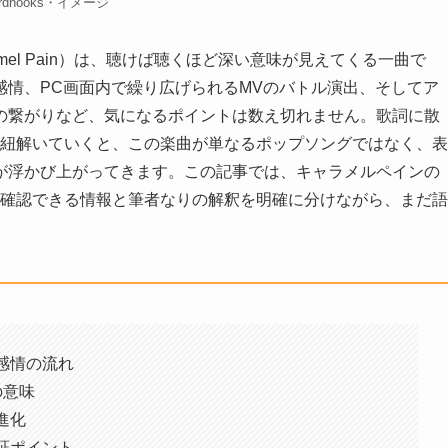
erdnooks・イメージ
el Pain）は、聴けば聴くほど深い意味が見えてくる一曲で
感情、PC画面内で繰り広げられるMVのバトル演出、そしてア
の繋がりなど、気になるポイントは数え切れません。歌詞に散
つ紐解いていくと、この楽曲が単なるポップソングではなく、表
が浮かび上がってきます。この記事では、キャラメルペインの
て確認できる情報と筆者なりの解釈を明確に分けながら、まだ語
感情の流れ
の意味
進化
証ポイント