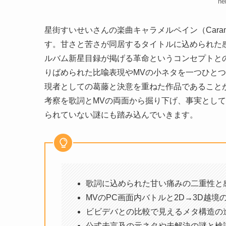
n
星街すいせいさんの楽曲キャラメルペイン（Caram
す。甘さと苦さが同居するタイトルに込められた
ルバム新星目録が掲げる革命というコンセプトと
りばめられた比喩表現やMVの小ネタを一つひと
現者としての葛藤と決意を重ねた作品であること
考察を歌詞とMVの両面から掘り下げ、事実とし
られていない謎にも踏み込んでいきます。
歌詞に込められた甘い痛みの二重性と
MVのPC画面内バトルと2D→3D越境
ビビデバとの比較で見えるメタ構造の
公式未言及の元ネタや未解決の謎と検